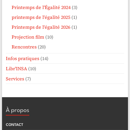
Printemps de l'Égalité 2024
(3)
printemps de l'égalité 2025
(1)
Printemps de l'égalité 2026
(1)
Projection film
(10)
Rencontres
(20)
Infos pratiques
(14)
Libr'INSA
(10)
Services
(7)
À propos
CONTACT