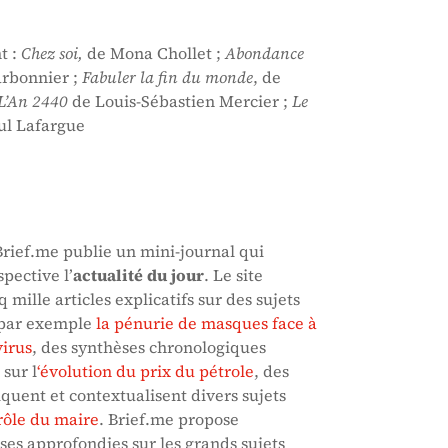
t :
Chez soi,
de Mona Chollet ;
Abondance
arbonnier ;
Fabuler la fin du monde
, de
L’An 2440
de Louis-Sébastien Mercier ;
Le
ul Lafargue
Brief.me publie un mini-journal qui
pective l’
actualité du jour
. Le site
 mille articles explicatifs sur des sujets
 par exemple
la pénurie de masques face à
virus
, des synthèses chronologiques
sur l
‘évolution du prix du pétrole
, des
quent et contextualisent divers sujets
 rôle du maire
. Brief.me propose
es approfondies sur les grands sujets