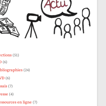
ections
(51)
D
(6)
ibliographies
(24)
VD
(6)
sais
(7)
resse
(4)
essources en ligne
(7)