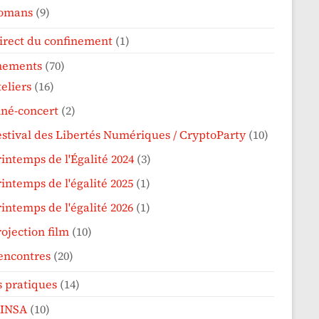
omans
(9)
irect du confinement
(1)
nements
(70)
eliers
(16)
iné-concert
(2)
estival des Libertés Numériques / CryptoParty
(10)
rintemps de l'Égalité 2024
(3)
intemps de l'égalité 2025
(1)
intemps de l'égalité 2026
(1)
ojection film
(10)
encontres
(20)
s pratiques
(14)
'INSA
(10)