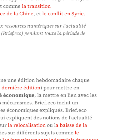
nt comme
la transition
nce de la Chine
, et
le conflit en Syrie.
ux ressources numériques sur l’actualité
 (Brief.eco) pendant toute la période de
ligne une édition hebdomadaire chaque
a dernière édition
) pour mettre en
té économique
, la mettre en lien avec les
es mécanismes. Brief.eco inclut un
mes économiques expliqués. Brief.eco
qui expliquent des notions de l’actualité
sur
la relocalisation
ou l
a baisse de la
hies sur différents sujets comme
le
u
les investissements industriels étrangers