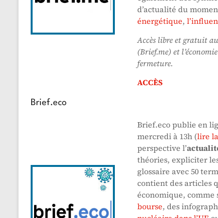
d’actualité du mome
énergétique
,
l’influe
Accès libre et gratuit a
(Brief.me) et l’économie
fermeture.
ACCÈS
Brief.eco
Brief.eco publie en 
mercredi à 13h (
lire l
perspective l’
actuali
théories, expliciter l
glossaire avec 50 ter
contient des articles 
économique, comme 
bourse
, des infograp
nucléaire dans l’UE
o