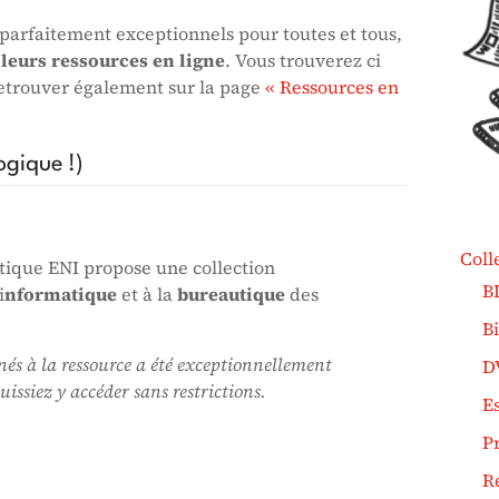
 parfaitement exceptionnels pour toutes et tous,
à leurs ressources en ligne
. Vous trouverez ci
 retrouver également sur la page
« Ressources en
ogique !)
Coll
tique ENI propose une collection
B
i
nformatique
et à la
bureautique
des
B
és à la ressource a été exceptionnellement
D
ssiez y accéder sans restrictions.
Es
P
R