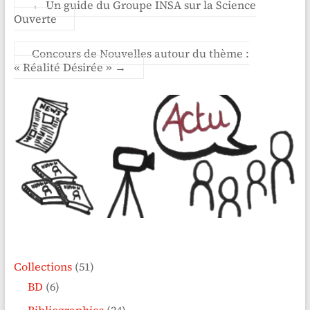
←
Un guide du Groupe INSA sur la Science
Ouverte
Concours de Nouvelles autour du thème :
« Réalité Désirée »
→
Collections
(51)
BD
(6)
Bibliographies
(24)