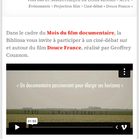
Vous êtes ici :
BIBLIOTHÈQUE DE L'INSA RENNES
>
ACTU
>
Événements
>
Projection film
>
Ciné-débat « Douce France »
Dans le cadre du
Mois du film documentaire
, la
Biblinsa vous invite à participer à un ciné-débat sur
et autour du film
Douce France
, réalisé par Geoffrey
Couanon.