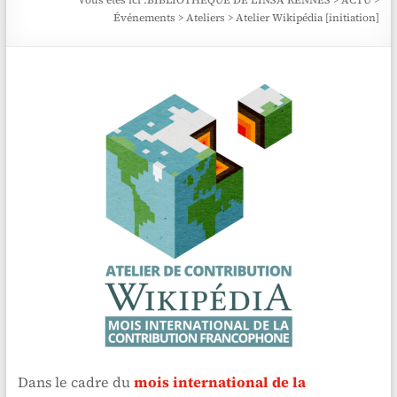
Vous êtes ici :
BIBLIOTHÈQUE DE L'INSA RENNES
>
ACTU
>
Événements
>
Ateliers
>
Atelier Wikipédia [initiation]
Dans le cadre du
mois international de la