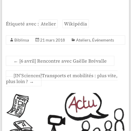
Étiqueté avec :
Atelier
Wikipédia
Biblinsa
21 mars 2018
Ateliers
,
Événements
←
[6 avril] Rencontre avec Gaëlle Brévalle
[IN’Sciences]Transports et mobilités : plus vite,
plus loin ?
→