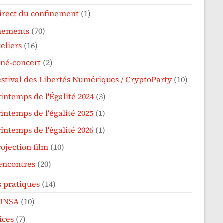
irect du confinement
(1)
nements
(70)
eliers
(16)
iné-concert
(2)
estival des Libertés Numériques / CryptoParty
(10)
rintemps de l'Égalité 2024
(3)
intemps de l'égalité 2025
(1)
intemps de l'égalité 2026
(1)
ojection film
(10)
encontres
(20)
s pratiques
(14)
'INSA
(10)
ices
(7)