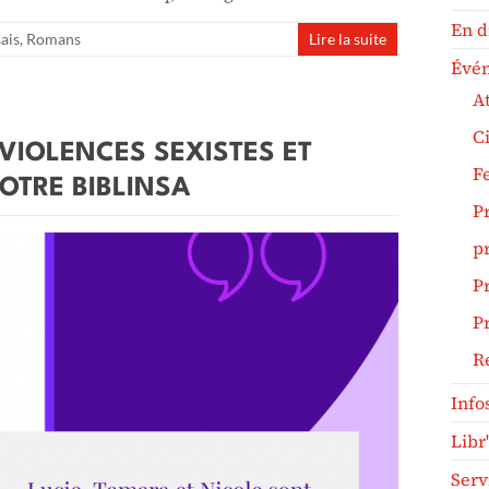
En d
ais
,
Romans
Lire la suite
Évé
At
C
VIOLENCES SEXISTES ET
F
VOTRE BIBLINSA
P
pr
Pr
Pr
R
Info
Libr
Serv