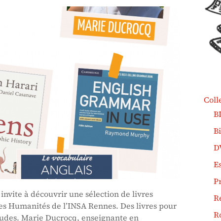
Coll
B
B
D
Es
P
invite à découvrir une sélection de livres
R
es Humanités de l’INSA Rennes. Des livres pour
R
tudes. Marie Ducrocq, enseignante en