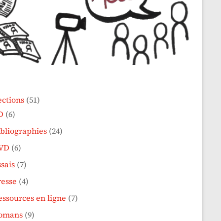
ections
(51)
D
(6)
ibliographies
(24)
VD
(6)
sais
(7)
resse
(4)
essources en ligne
(7)
omans
(9)