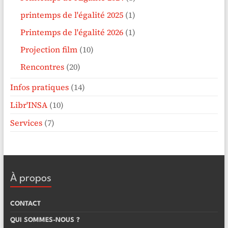
printemps de l'égalité 2025
(1)
Printemps de l'égalité 2026
(1)
Projection film
(10)
Rencontres
(20)
Infos pratiques
(14)
Libr'INSA
(10)
Services
(7)
À propos
CONTACT
QUI SOMMES-NOUS ?