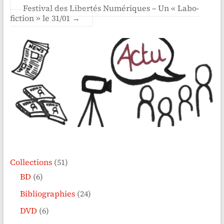
Festival des Libertés Numériques – Un « Labo-
fiction » le 31/01
→
Collections
(51)
BD
(6)
Bibliographies
(24)
DVD
(6)