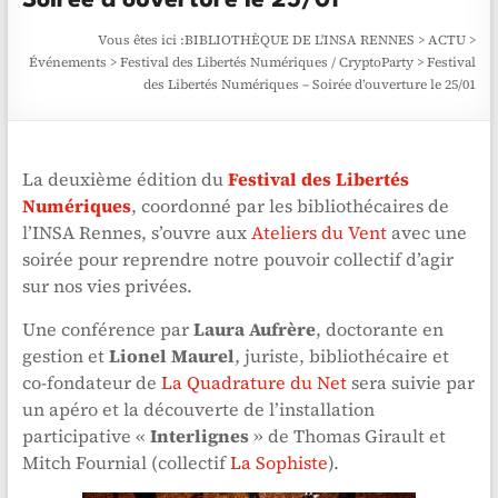
Soirée d’ouverture le 25/01
Vous êtes ici :
BIBLIOTHÈQUE DE L'INSA RENNES
>
ACTU
>
Événements
>
Festival des Libertés Numériques / CryptoParty
>
Festival
des Libertés Numériques – Soirée d’ouverture le 25/01
La deuxième édition du
Festival des Libertés
Numériques
, coordonné par les bibliothécaires de
l’INSA Rennes, s’ouvre aux
Ateliers du Vent
avec une
soirée pour reprendre notre pouvoir collectif d’agir
sur nos vies privées.
Une conférence par
Laura Aufrère
, doctorante en
gestion et
Lionel Maurel
, juriste, bibliothécaire et
co-fondateur de
La Quadrature du Net
sera suivie par
un apéro et la découverte de l’installation
participative «
Interlignes
» de Thomas Girault et
Mitch Fournial (collectif
La Sophiste
).