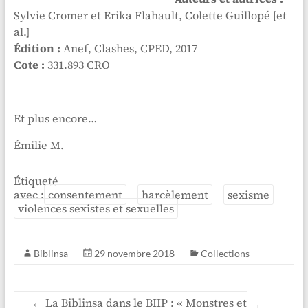
Sylvie Cromer et Erika Flahault, Colette Guillopé [et
al.]
Édition :
Anef, Clashes, CPED, 2017
Cote :
331.893 CRO
Et plus encore…
Émilie M.
Étiqueté
avec :
consentement
harcèlement
sexisme
violences sexistes et sexuelles
Biblinsa
29 novembre 2018
Collections
←
La Biblinsa dans le BIIP : « Monstres et