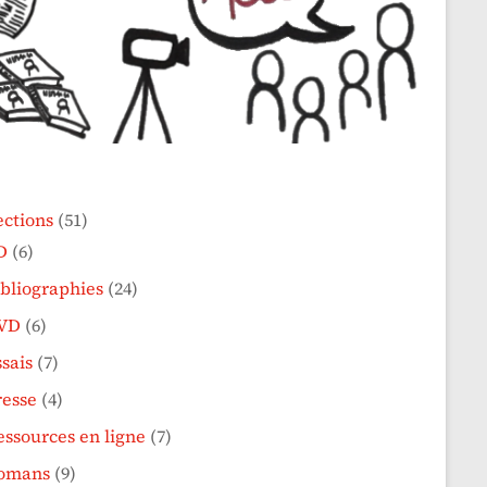
ections
(51)
D
(6)
ibliographies
(24)
VD
(6)
sais
(7)
resse
(4)
essources en ligne
(7)
omans
(9)