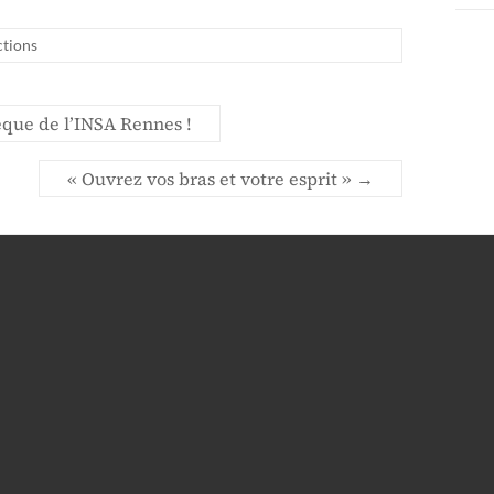
ctions
èque de l’INSA Rennes !
« Ouvrez vos bras et votre esprit »
→