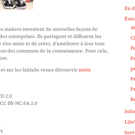
En d
Évé
At
les makers inventent de nouvelles façons de
des entreprises. Ils partagent et diffusent les
C
’en saisir et de créer, d’améliorer à leur tour.
F
fusion des communs de la connaissance. Pour cela,
bre.
P
pr
et sur les fablabs venez découvrir
notre
Pr
Pr
D 2.0
R
 CC BY-NC-SA 2.0
Info
Libr
s
Serv