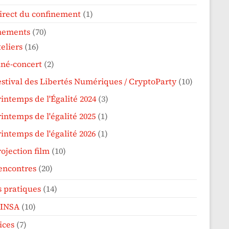
irect du confinement
(1)
nements
(70)
eliers
(16)
iné-concert
(2)
estival des Libertés Numériques / CryptoParty
(10)
rintemps de l'Égalité 2024
(3)
intemps de l'égalité 2025
(1)
intemps de l'égalité 2026
(1)
ojection film
(10)
encontres
(20)
s pratiques
(14)
'INSA
(10)
ices
(7)