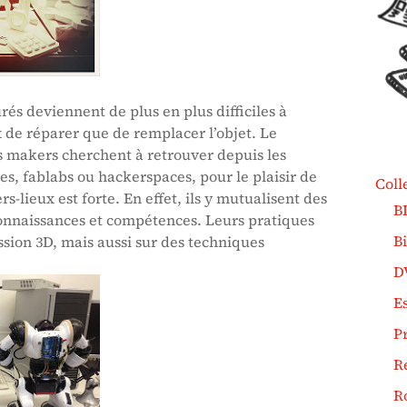
rés deviennent de plus en plus difficiles à
x de réparer que de remplacer l’objet. Le
les makers cherchent à retrouver depuis les
s, fablabs ou hackerspaces, pour le plaisir de
Coll
rs-lieux est forte. En effet, ils y mutualisent des
B
connaissances et compétences. Leurs pratiques
B
ession 3D, mais aussi sur des techniques
D
Es
P
R
R