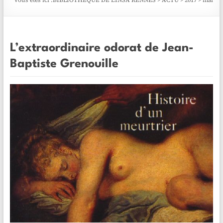
Vous êtes ici :
BIBLIOTHÈQUE DE L'INSA RENNES
>
ACTU
>
2017
>
mai
L’extraordinaire odorat de Jean-
Baptiste Grenouille