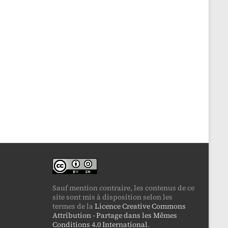
Sauf mention contraire, les contenus de ce
site sont mis à disposition selon les
termes de la
Licence Creative Commons
Attribution - Partage dans les Mêmes
Conditions 4.0 International
.