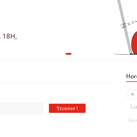
Hor
<
L
Fer