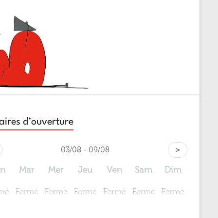
aires d’ouverture
03/08 - 09/08
>
un
Mar
Mer
Jeu
Ven
Sam
Dim
mé
Fermé
Fermé
Fermé
Fermé
Fermé
Fermé