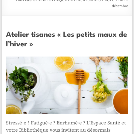
Vous êtes ici :
BIBLIOTHÈQUE DE L'INSA RENNES
>
ACTU
>
2019
>
décembre
Atelier tisanes « Les petits maux de
l’hiver »
Stressé·e ? Fatigué·e ? Enrhumé·e ? L’Espace Santé et
votre Bibliothèque vous invitent au désormais