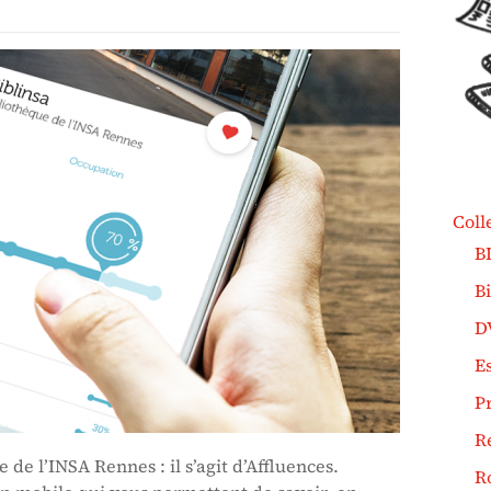
Coll
B
B
D
Es
P
R
de l’INSA Rennes : il s’agit d’Affluences.
R